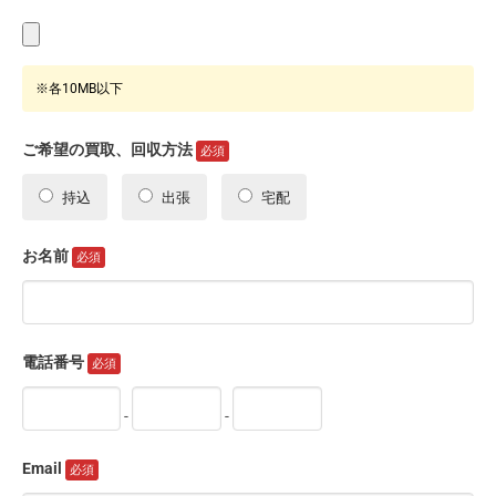
※各10MB以下
ご希望の買取、回収方法
持込
出張
宅配
お名前
電話番号
-
-
Email