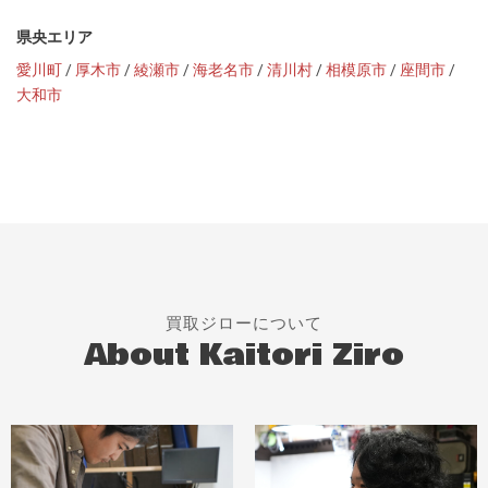
県央エリア
愛川町
/
厚木市
/
綾瀬市
/
海老名市
/
清川村
/
相模原市
/
座間市
/
大和市
買取ジローについて
About Kaitori Ziro