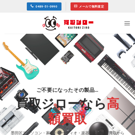
Skip
0489-51-0990
メールで無料査定
to
content
ご不要になったその製品…
買取ジローなら
高
額買取
墨田区でパソコン・家電・オーディオ・楽器などの出張買取から