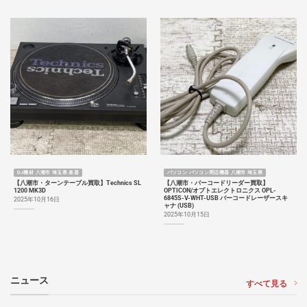
DJ機材 八潮市 埼玉県 楽器
パソコン パソコン周辺機器 八潮市 埼玉県
【八潮市・ターンテーブル買取】Technics SL
【八潮市・バーコードリーダー買取】
1200 MK3D
OPTICON/オプトエレクトロニクス OPL-
6845S-V-WHT-USB バーコードレーザースキ
2025年10月16日
ャナ (USB)
2025年10月15日
ニュース
すべて見る