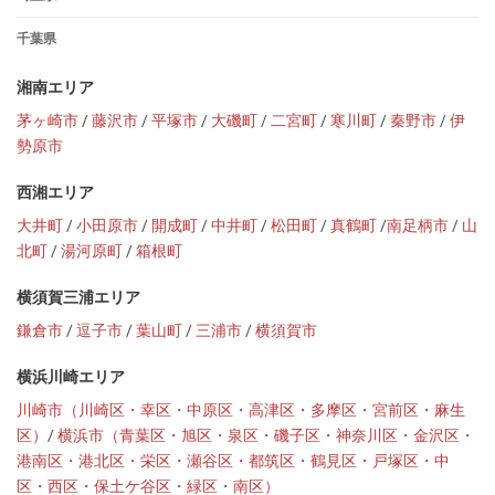
千葉県
湘南エリア
茅ヶ崎市
/
藤沢市
/
平塚市
/
大磯町
/
二宮町
/
寒川町
/
秦野市
/
伊
勢原市
西湘エリア
大井町
/
小田原市
/
開成町
/
中井町
/
松田町
/
真鶴町
/
南足柄市
/
山
北町
/
湯河原町
/
箱根町
横須賀三浦エリア
鎌倉市
/
逗子市
/
葉山町
/
三浦市
/
横須賀市
横浜川崎エリア
川崎市（川崎区・幸区・中原区・高津区・多摩区・宮前区・麻生
区）
/
横浜市（青葉区・旭区・泉区・磯子区・神奈川区・金沢区・
港南区・港北区・栄区・瀬谷区・都筑区・鶴見区・戸塚区・中
区・西区・保土ケ谷区・緑区・南区）