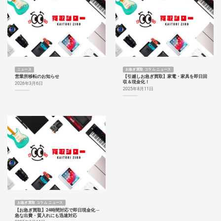
ニュース
お急ぎ買取 コラム ニュース
営業所移転のお知らせ
【引越しお急ぎ買取】家電・家具を即日回
収＆現金化！
2026年3月6日
2025年8月11日
お急ぎ買取 コラム ニュース
【お急ぎ買取】24時間対応で即日現金化 ─
急な出費・質入れにも迅速対応