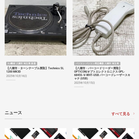
DJ機材 八潮市 埼玉県 楽器
パソコン パソコン周辺機器 八潮市 埼玉県
【八潮市・ターンテーブル買取】Technics SL
【八潮市・バーコードリーダー買取】
1200 MK3D
OPTICON/オプトエレクトロニクス OPL-
6845S-V-WHT-USB バーコードレーザースキ
2025年10月16日
ャナ (USB)
2025年10月15日
ニュース
すべて見る