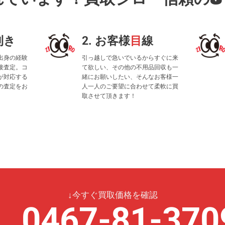
利き
2. お客様
目
線
出身の経験
引っ越しで急いでいるからすぐに来
接査定。コ
て欲しい、その他の不用品回収も一
が対応する
緒にお願いしたい、そんなお客様一
の査定をお
人一人のご要望に合わせて柔軟に買
取させて頂きます！
↓今すぐ買取価格を確認
0467-81-370