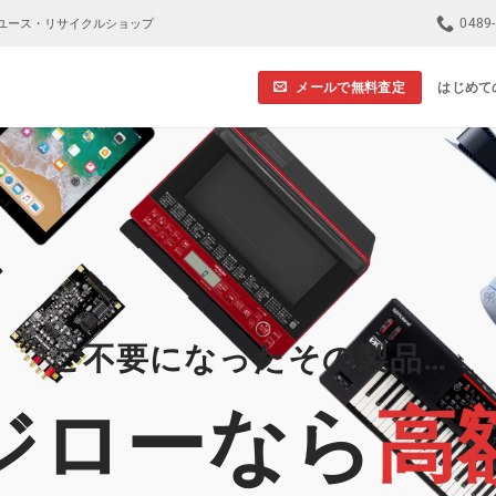
0489
ユース・リサイクルショップ
メールで無料査定
はじめて
ご不要になったその製品…
ジローなら
高