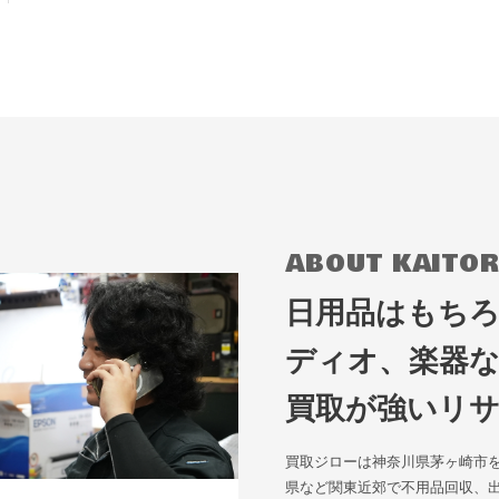
ABOUT KAITOR
日用品はもち
ディオ、楽器
買取が強いリ
買取ジローは神奈川県茅ヶ崎市
県など関東近郊で不用品回収、