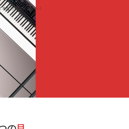
するなら買取ジローへ！
つの
目