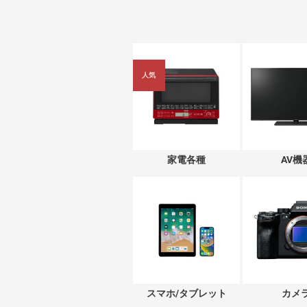
人気
家電各種
AV機
スマホ/タブレット
カメ