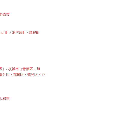
勢原市
山北町
/
湯河原町
/
箱根町
区）
/
横浜市（青葉区・旭
瀬谷区・都筑区・鶴見区・戸
大和市