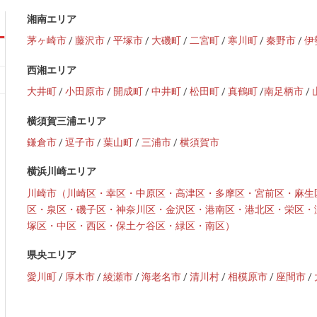
湘南エリア
茅ヶ崎市
/
藤沢市
/
平塚市
/
大磯町
/
二宮町
/
寒川町
/
秦野市
/
伊
西湘エリア
大井町
/
小田原市
/
開成町
/
中井町
/
松田町
/
真鶴町
/
南足柄市
/
横須賀三浦エリア
鎌倉市
/
逗子市
/
葉山町
/
三浦市
/
横須賀市
横浜川崎エリア
川崎市（川崎区・幸区・中原区・高津区・多摩区・宮前区・麻生
区・泉区・磯子区・神奈川区・金沢区・港南区・港北区・栄区・
塚区・中区・西区・保土ケ谷区・緑区・南区）
県央エリア
愛川町
/
厚木市
/
綾瀬市
/
海老名市
/
清川村
/
相模原市
/
座間市
/