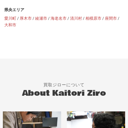
県央エリア
愛川町
/
厚木市
/
綾瀬市
/
海老名市
/
清川村
/
相模原市
/
座間市
/
大和市
買取ジローについて
About Kaitori Ziro