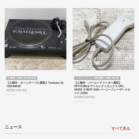
DJ機材 八潮市 埼玉県 楽器
パソコン パソコン周辺機器 八潮市 埼玉県
【八潮市・ターンテーブル買取】Technics SL
【八潮市・バーコードリーダー買取】
1200 MK3D
OPTICON/オプトエレクトロニクス OPL-
6845S-V-WHT-USB バーコードレーザースキ
2025年10月16日
ャナ (USB)
2025年10月15日
ニュース
すべて見る