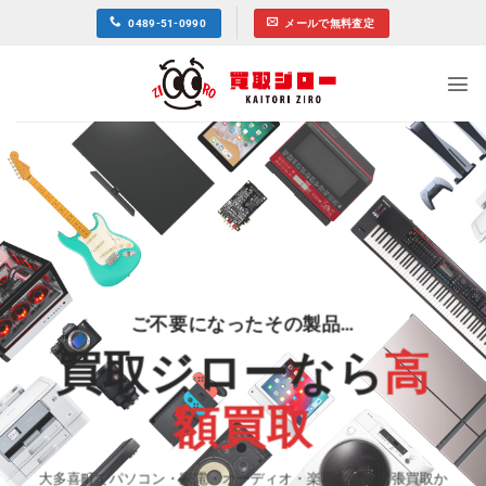
Skip
0489-51-0990
メールで無料査定
to
content
ご不要になったその製品…
買取ジローなら
高
額買取
大多喜町でパソコン・家電・オーディオ・楽器などの出張買取か