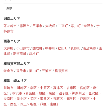
千葉県
湘南エリア
茅ヶ崎市
/
藤沢市
/
平塚市
/
大磯町
/
二宮町
/
寒川町
/
秦野市
/
伊
勢原市
西湘エリア
大井町
/
小田原市
/
開成町
/
中井町
/
松田町
/
真鶴町
/
南足柄市
/
山
北町
/
湯河原町
/
箱根町
横須賀三浦エリア
鎌倉市
/
逗子市
/
葉山町
/
三浦市
/
横須賀市
横浜川崎エリア
川崎市（川崎区・幸区・中原区・高津区・多摩区・宮前区・麻生
区）
/
横浜市（青葉区・旭区・泉区・磯子区・神奈川区・金沢区・
港南区・港北区・栄区・瀬谷区・都筑区・鶴見区・戸塚区・中
区・西区・保土ケ谷区・緑区・南区）