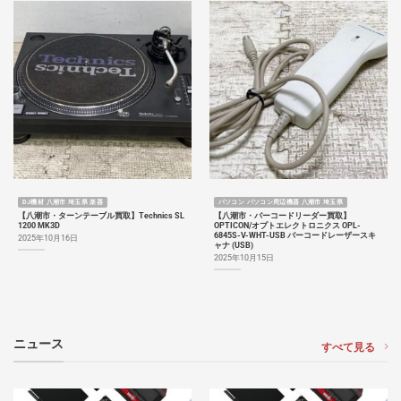
DJ機材 八潮市 埼玉県 楽器
パソコン パソコン周辺機器 八潮市 埼玉県
【八潮市・ターンテーブル買取】Technics SL
【八潮市・バーコードリーダー買取】
1200 MK3D
OPTICON/オプトエレクトロニクス OPL-
6845S-V-WHT-USB バーコードレーザースキ
2025年10月16日
ャナ (USB)
2025年10月15日
ニュース
すべて見る