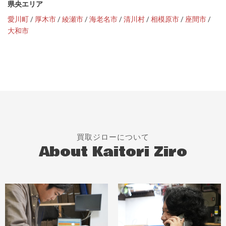
県央エリア
愛川町
/
厚木市
/
綾瀬市
/
海老名市
/
清川村
/
相模原市
/
座間市
/
大和市
買取ジローについて
About Kaitori Ziro