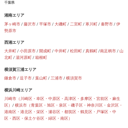
千葉県
湘南エリア
茅ヶ崎市
/
藤沢市
/
平塚市
/
大磯町
/
二宮町
/
寒川町
/
秦野市
/
伊
勢原市
西湘エリア
大井町
/
小田原市
/
開成町
/
中井町
/
松田町
/
真鶴町
/
南足柄市
/
山
北町
/
湯河原町
/
箱根町
横須賀三浦エリア
鎌倉市
/
逗子市
/
葉山町
/
三浦市
/
横須賀市
横浜川崎エリア
川崎市（川崎区・幸区・中原区・高津区・多摩区・宮前区・麻生
区）
/
横浜市（青葉区・旭区・泉区・磯子区・神奈川区・金沢区・
港南区・港北区・栄区・瀬谷区・都筑区・鶴見区・戸塚区・中
区・西区・保土ケ谷区・緑区・南区）