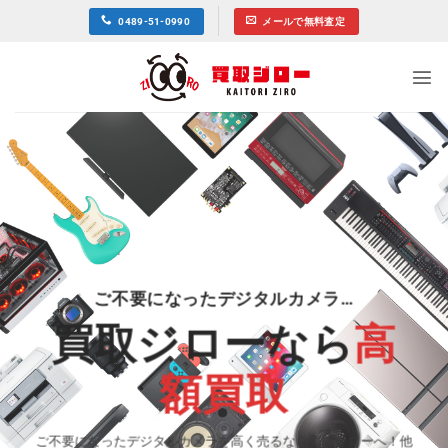
Skip
0489-51-0990
メールで無料査定
to
content
ご不要になったデジタルカメラ…
買取ジローなら
高
額買取
ご不要になったデジタルカメラを高く売るなら買取ジローへ！他