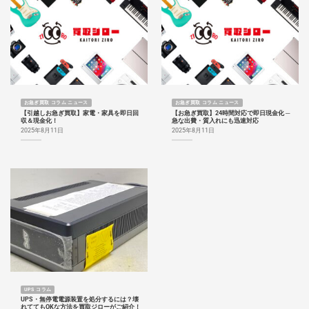
お急ぎ買取 コラム ニュース
お急ぎ買取 コラム ニュース
【引越しお急ぎ買取】家電・家具を即日回
【お急ぎ買取】24時間対応で即日現金化 ─
収＆現金化！
急な出費・質入れにも迅速対応
2025年8月11日
2025年8月11日
UPS コラム
UPS・無停電電源装置を処分するには？壊
れててもOKな方法を買取ジローがご紹介！