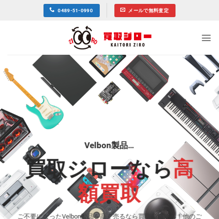
Skip
0489-51-0990
メールで無料査定
to
content
Velbon製品…
買取ジローなら
高
額買取
ご不要になったVelbon製品を高く売るなら買取ジローへ！他のご