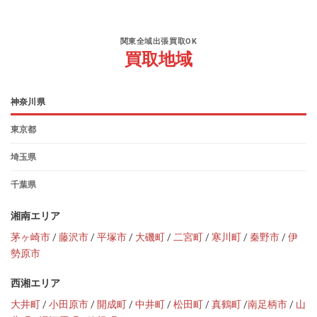
関東全域出張買取OK
買取地域
神奈川県
東京都
埼玉県
千葉県
湘南エリア
茅ヶ崎市
/
藤沢市
/
平塚市
/
大磯町
/
二宮町
/
寒川町
/
秦野市
/
伊
勢原市
西湘エリア
大井町
/
小田原市
/
開成町
/
中井町
/
松田町
/
真鶴町
/
南足柄市
/
山