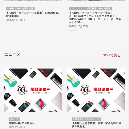
DJ機材 八潮市 埼玉県 楽器
パソコン パソコン周辺機器 八潮市 埼玉県
【八潮市・ターンテーブル買取】Technics SL
【八潮市・バーコードリーダー買取】
1200 MK3D
OPTICON/オプトエレクトロニクス OPL-
6845S-V-WHT-USB バーコードレーザースキ
2025年10月16日
ャナ (USB)
2025年10月15日
ニュース
すべて見る
ニュース
お急ぎ買取 コラム ニュース
営業所移転のお知らせ
【引越しお急ぎ買取】家電・家具を即日回
収＆現金化！
2026年3月6日