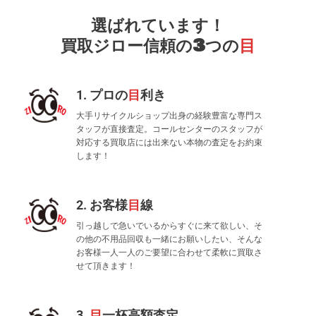
選ばれています！
買取ジロー信頼の3つの
目
1. プロの
目
利き
大手リサイクルショップ出身の経験豊富な専門ス
タッフが直接査定。コールセンターのスタッフが
対応する買取店には出来ない本物の査定をお約束
します！
2. お客様
目
線
引っ越しで急いでいるからすぐに来て欲しい、そ
の他の不用品回収も一緒にお願いしたい、そんな
お客様一人一人のご要望に合わせて柔軟に買取さ
せて頂きます！
3.
目
一杯高額査定