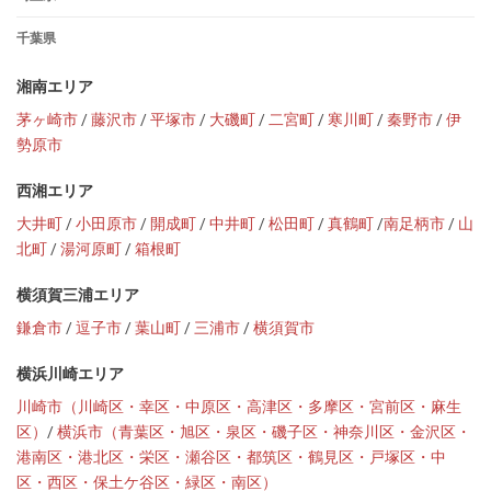
千葉県
湘南エリア
茅ヶ崎市
/
藤沢市
/
平塚市
/
大磯町
/
二宮町
/
寒川町
/
秦野市
/
伊
勢原市
西湘エリア
大井町
/
小田原市
/
開成町
/
中井町
/
松田町
/
真鶴町
/
南足柄市
/
山
北町
/
湯河原町
/
箱根町
横須賀三浦エリア
鎌倉市
/
逗子市
/
葉山町
/
三浦市
/
横須賀市
横浜川崎エリア
川崎市（川崎区・幸区・中原区・高津区・多摩区・宮前区・麻生
区）
/
横浜市（青葉区・旭区・泉区・磯子区・神奈川区・金沢区・
港南区・港北区・栄区・瀬谷区・都筑区・鶴見区・戸塚区・中
区・西区・保土ケ谷区・緑区・南区）