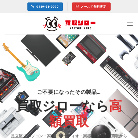
Skip
0489-51-0990
メールで無料査定
to
content
ご不要になったその製品…
買取ジローなら
高
額買取
足立区でパソコン・家電・オーディオ・楽器などの出張買取から