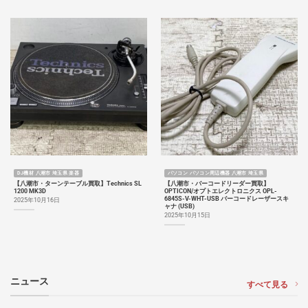
DJ機材 八潮市 埼玉県 楽器
パソコン パソコン周辺機器 八潮市 埼玉県
【八潮市・ターンテーブル買取】Technics SL
【八潮市・バーコードリーダー買取】
1200 MK3D
OPTICON/オプトエレクトロニクス OPL-
6845S-V-WHT-USB バーコードレーザースキ
2025年10月16日
ャナ (USB)
2025年10月15日
ニュース
すべて見る