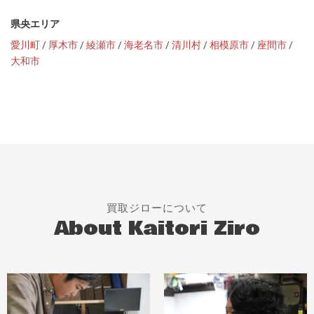
県央エリア
愛川町
/
厚木市
/
綾瀬市
/
海老名市
/
清川村
/
相模原市
/
座間市
/
大和市
買取ジローについて
About Kaitori Ziro