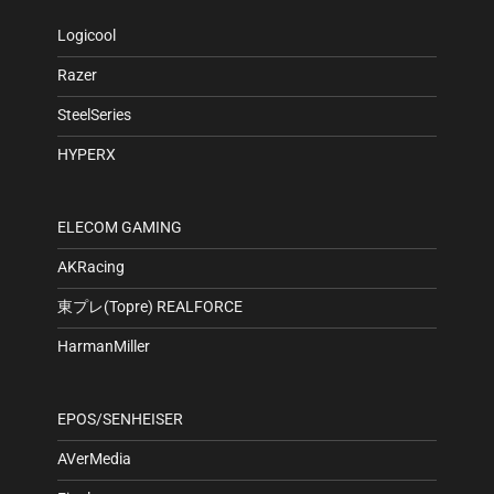
Logicool
Razer
SteelSeries
HYPERX
ELECOM GAMING
AKRacing
東プレ(Topre) REALFORCE
HarmanMiller
EPOS/SENHEISER
AVerMedia