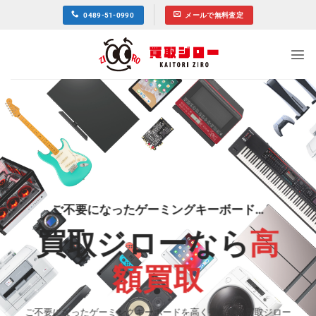
Skip
0489-51-0990
メールで無料査定
to
content
ご不要になったゲーミングキーボード…
買取ジローなら
高
額買取
ご不要になったゲーミングキーボードを高く売るなら買取ジロー