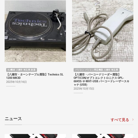
DJ機材 八潮市 埼玉県 楽器
パソコン パソコン周辺機器 八潮市 埼玉県
【八潮市・ターンテーブル買取】Technics SL
【八潮市・バーコードリーダー買取】
1200 MK3D
OPTICON/オプトエレクトロニクス OPL-
6845S-V-WHT-USB バーコードレーザースキ
2025年10月16日
ャナ (USB)
2025年10月15日
ニュース
すべて見る