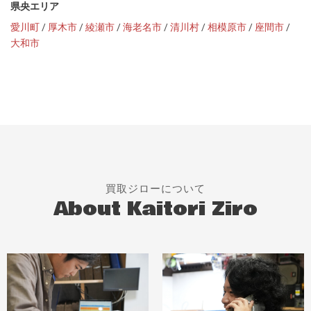
県央エリア
愛川町
/
厚木市
/
綾瀬市
/
海老名市
/
清川村
/
相模原市
/
座間市
/
大和市
買取ジローについて
About Kaitori Ziro