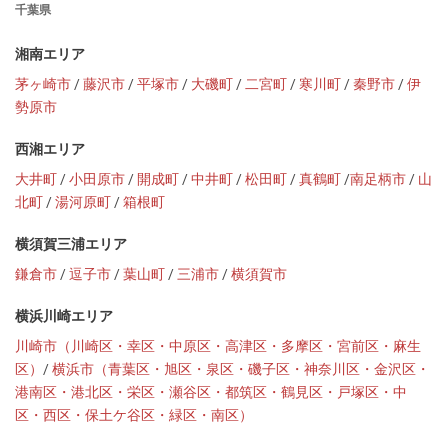
千葉県
湘南エリア
茅ヶ崎市
/
藤沢市
/
平塚市
/
大磯町
/
二宮町
/
寒川町
/
秦野市
/
伊
勢原市
西湘エリア
大井町
/
小田原市
/
開成町
/
中井町
/
松田町
/
真鶴町
/
南足柄市
/
山
北町
/
湯河原町
/
箱根町
横須賀三浦エリア
鎌倉市
/
逗子市
/
葉山町
/
三浦市
/
横須賀市
横浜川崎エリア
川崎市（川崎区・幸区・中原区・高津区・多摩区・宮前区・麻生
区）
/
横浜市（青葉区・旭区・泉区・磯子区・神奈川区・金沢区・
港南区・港北区・栄区・瀬谷区・都筑区・鶴見区・戸塚区・中
区・西区・保土ケ谷区・緑区・南区）