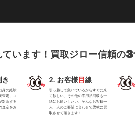
れています！買取ジロー信頼の3
利き
2. お客様
目
線
出身の経験
引っ越しで急いでいるからすぐに来
接査定。コ
て欲しい、その他の不用品回収も一
が対応する
緒にお願いしたい、そんなお客様一
の査定をお
人一人のご要望に合わせて柔軟に買
取させて頂きます！