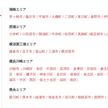
湘南エリア
茅ヶ崎市
/
藤沢市
/
平塚市
/
大磯町
/
二宮町
/
寒川町
/
秦野市
/
伊
西湘エリア
大井町
/
小田原市
/
開成町
/
中井町
/
松田町
/
真鶴町
/
南足柄市
/
横須賀三浦エリア
鎌倉市
/
逗子市
/
葉山町
/
三浦市
/
横須賀市
横浜川崎エリア
川崎市（川崎区・幸区・中原区・高津区・多摩区・宮前区・麻生
区・泉区・磯子区・神奈川区・金沢区・港南区・港北区・栄区・
塚区・中区・西区・保土ケ谷区・緑区・南区）
県央エリア
愛川町
/
厚木市
/
綾瀬市
/
海老名市
/
清川村
/
相模原市
/
座間市
/