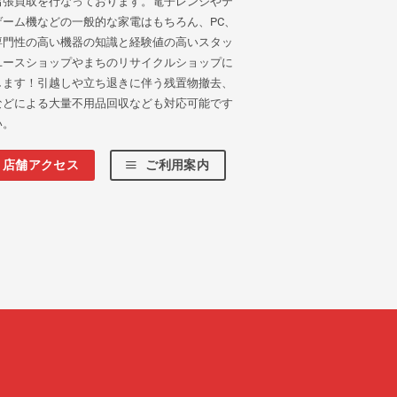
出張買取を行なっております。電子レンジやテ
ーム機などの一般的な家電はもちろん、PC、
専門性の高い機器の知識と経験値の高いスタッ
ユースショップやまちのリサイクルショップに
します！引越しや立ち退きに伴う残置物撤去、
などによる大量不用品回収なども対応可能です
い。
店舗アクセス
ご利用案内