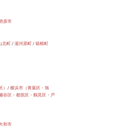
勢原市
山北町
/
湯河原町
/
箱根町
区）
/
横浜市（青葉区・旭
瀬谷区・都筑区・鶴見区・戸
大和市