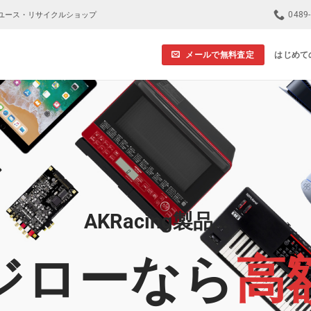
0489
ユース・リサイクルショップ
メールで無料査定
はじめて
AKRacing製品…
ジローなら
高