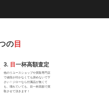
つの
目
3.
目
一杯高額査定
他のリユースショップや買取専門店
で値段が付かなくても諦めないで下
さい！ジローなら付属品が無くて
も、壊れていても、目一杯高額で買
取させて頂きます！