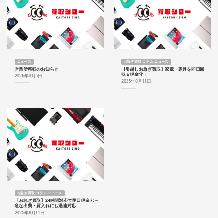
ニュース
お急ぎ買取 コラム ニュース
営業所移転のお知らせ
【引越しお急ぎ買取】家電・家具を即日回
収＆現金化！
2026年3月6日
2025年8月11日
お急ぎ買取 コラム ニュース
【お急ぎ買取】24時間対応で即日現金化 ─
急な出費・質入れにも迅速対応
2025年8月11日