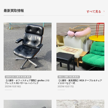
最新買取情報
すべて見る
GIROFLEX 八潮市 埼玉県 家具
IKEA 八潮市 埼玉県 家具
【八潮市・オフィスチェア買取】giroflex ジロ
【八潮市・家具買取】IKEA テーブル＆チェア
フレックス 82パサール ハイバック
イエローなど一式
2025年10月18日
2025年10月17日