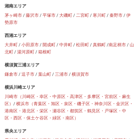
湘南エリア
茅ヶ崎市
/
藤沢市
/
平塚市
/
大磯町
/
二宮町
/
寒川町
/
秦野市
/
伊
勢原市
西湘エリア
大井町
/
小田原市
/
開成町
/
中井町
/
松田町
/
真鶴町
/
南足柄市
/
山
北町
/
湯河原町
/
箱根町
横須賀三浦エリア
鎌倉市
/
逗子市
/
葉山町
/
三浦市
/
横須賀市
横浜川崎エリア
川崎市（川崎区・幸区・中原区・高津区・多摩区・宮前区・麻生
区）
/
横浜市（青葉区・旭区・泉区・磯子区・神奈川区・金沢区・
港南区・港北区・栄区・瀬谷区・都筑区・鶴見区・戸塚区・中
区・西区・保土ケ谷区・緑区・南区）
県央エリア