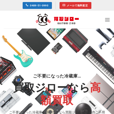
Skip
0489-51-0990
メールで無料査定
to
content
ご不要になった冷蔵庫…
買取ジローなら
高
額買取
ご不要になった冷蔵庫を高く売るなら買取ジローへ！他のご不用