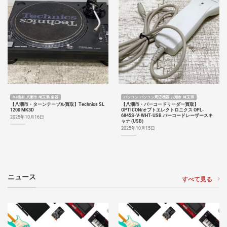
DJ機材 八潮市 埼玉県 楽器
パソコン パソコン周辺機器 八潮市 埼玉県
【八潮市・ターンテーブル買取】Technics SL
【八潮市・バーコードリーダー買取】
1200 MK3D
OPTICON/オプトエレクトロニクス OPL-
6845S-V-WHT-USB バーコードレーザースキ
2025年10月16日
ャナ (USB)
2025年10月15日
ニュース
すべて見る