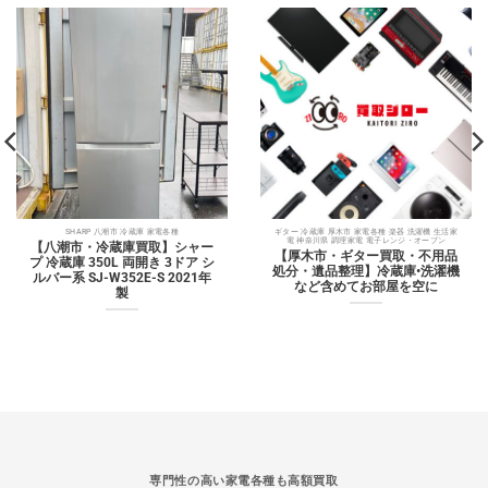
SHARP 八潮市 冷蔵庫 家電各種
ギター 冷蔵庫 厚木市 家電各種 楽器 洗濯機 生活家
電 神奈川県 調理家電 電子レンジ・オーブン
【八潮市・冷蔵庫買取】シャー
【厚木市・ギター買取・不用品
プ 冷蔵庫 350L 両開き 3ドア シ
処分・遺品整理】冷蔵庫•洗濯機
ルバー系 SJ-W352E-S 2021年
など含めてお部屋を空に
製
専門性の高い家電各種も高額買取