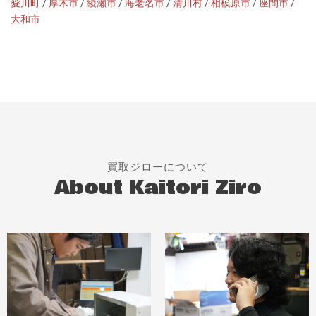
愛川町
/
厚木市
/
綾瀬市
/
海老名市
/
清川村
/
相模原市
/
座間市
/
大和市
買取ジローについて
About Kaitori Ziro