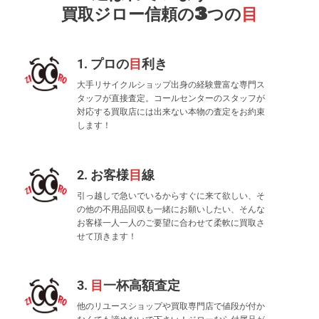
買取ジロー信頼の3つの
目
1. プロの
目
利き
大手リサイクルショップ出身の経験豊富な専門ス
タッフが直接査定。コールセンターのスタッフが
対応する買取店には出来ない本物の査定をお約束
します！
2. お客様
目
線
引っ越しで急いでいるからすぐに来て欲しい、そ
の他の不用品回収も一緒にお願いしたい、そんな
お客様一人一人のご要望に合わせて柔軟に買取さ
せて頂きます！
3.
目
一杯高額査定
他のリユースショップや買取専門店で値段が付か