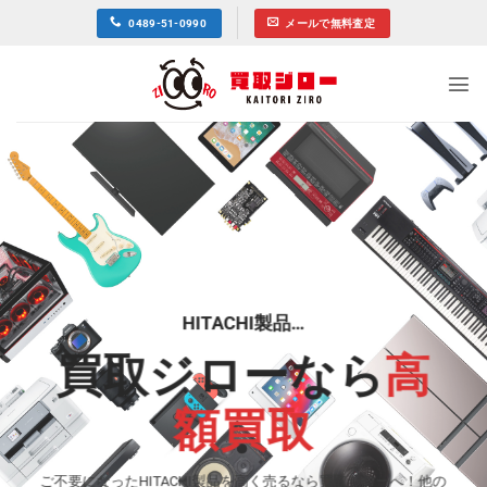
Skip
0489-51-0990
メールで無料査定
to
content
HITACHI製品…
買取ジローなら
高
額買取
ご不要になったHITACHI製品を高く売るなら買取ジローへ！他の