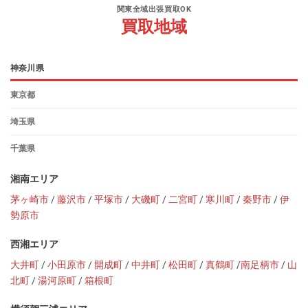
関東全域出張買取OK
買取地域
神奈川県
東京都
埼玉県
千葉県
湘南エリア
茅ヶ崎市
/
藤沢市
/
平塚市
/
大磯町
/
二宮町
/
寒川町
/
秦野市
/
伊
勢原市
西湘エリア
大井町
/
小田原市
/
開成町
/
中井町
/
松田町
/
真鶴町
/
南足柄市
/
山
北町
/
湯河原町
/
箱根町