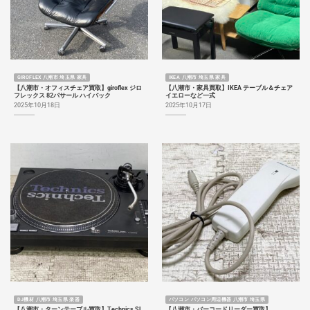
GIROFLEX 八潮市 埼玉県 家具
IKEA 八潮市 埼玉県 家具
【八潮市・オフィスチェア買取】giroflex ジロ
【八潮市・家具買取】IKEA テーブル＆チェア
フレックス 82パサール ハイバック
イエローなど一式
2025年10月18日
2025年10月17日
DJ機材 八潮市 埼玉県 楽器
パソコン パソコン周辺機器 八潮市 埼玉県
【八潮市・ターンテーブル買取】Technics SL
【八潮市・バーコードリーダー買取】