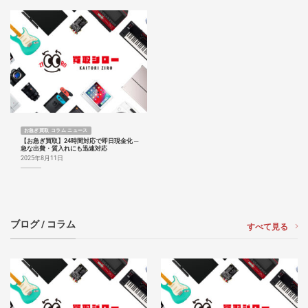
お急ぎ買取 コラム ニュース
【お急ぎ買取】24時間対応で即日現金化 ─
急な出費・質入れにも迅速対応
2025年8月11日
ブログ / コラム
すべて見る