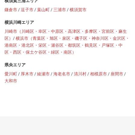
横須賀三浦エリア
鎌倉市
/
逗子市
/
葉山町
/
三浦市
/
横須賀市
横浜川崎エリア
川崎市（川崎区・幸区・中原区・高津区・多摩区・宮前区・麻生
区）
/
横浜市（青葉区・旭区・泉区・磯子区・神奈川区・金沢区・
港南区・港北区・栄区・瀬谷区・都筑区・鶴見区・戸塚区・中
区・西区・保土ケ谷区・緑区・南区）
県央エリア
愛川町
/
厚木市
/
綾瀬市
/
海老名市
/
清川村
/
相模原市
/
座間市
/
大和市