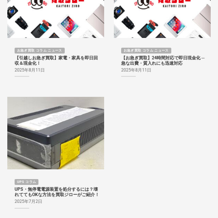
お急ぎ買取 コラム ニュース
お急ぎ買取 コラム ニュース
【引越しお急ぎ買取】家電・家具を即日回
【お急ぎ買取】24時間対応で即日現金化 ─
収＆現金化！
急な出費・質入れにも迅速対応
2025年8月11日
2025年8月11日
UPS コラム
UPS・無停電電源装置を処分するには？壊
れててもOKな方法を買取ジローがご紹介！
2025年7月2日