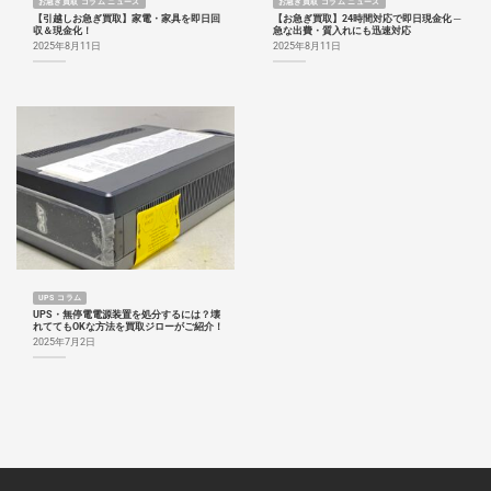
お急ぎ買取 コラム ニュース
お急ぎ買取 コラム ニュース
【引越しお急ぎ買取】家電・家具を即日回
【お急ぎ買取】24時間対応で即日現金化 ─
収＆現金化！
急な出費・質入れにも迅速対応
2025年8月11日
2025年8月11日
UPS コラム
UPS・無停電電源装置を処分するには？壊
れててもOKな方法を買取ジローがご紹介！
2025年7月2日