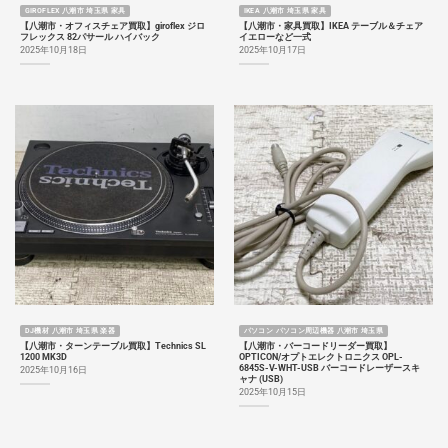
GIROFLEX 八潮市 埼玉県 家具
IKEA 八潮市 埼玉県 家具
【八潮市・オフィスチェア買取】giroflex ジロ
【八潮市・家具買取】IKEA テーブル＆チェア
フレックス 82パサール ハイバック
イエローなど一式
2025年10月18日
2025年10月17日
DJ機材 八潮市 埼玉県 楽器
パソコン パソコン周辺機器 八潮市 埼玉県
【八潮市・ターンテーブル買取】Technics SL
【八潮市・バーコードリーダー買取】
1200 MK3D
OPTICON/オプトエレクトロニクス OPL-
6845S-V-WHT-USB バーコードレーザースキ
2025年10月16日
ャナ (USB)
2025年10月15日