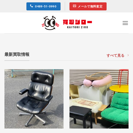
Skip
0489-51-0990
メールで無料査定
to
content
最新買取情報
すべて見る