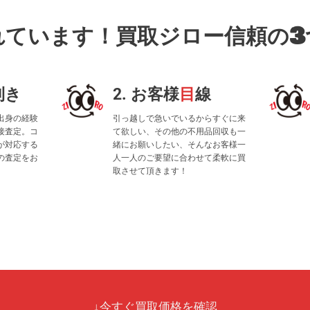
れています！買取ジロー信頼の3
利き
2. お客様
目
線
出身の経験
引っ越しで急いでいるからすぐに来
接査定。コ
て欲しい、その他の不用品回収も一
が対応する
緒にお願いしたい、そんなお客様一
の査定をお
人一人のご要望に合わせて柔軟に買
取させて頂きます！
↓今すぐ買取価格を確認