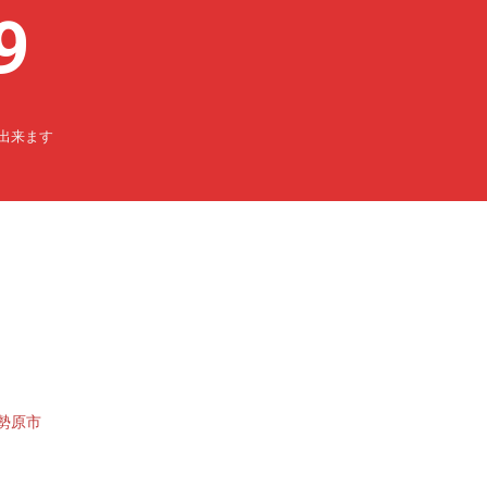
9
出来ます
勢原市