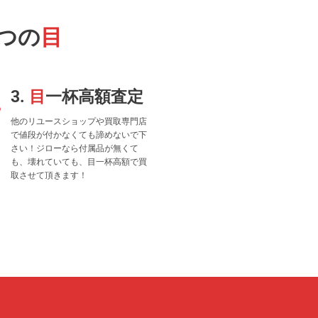
つの
目
3.
目
一杯高額査定
他のリユースショップや買取専門店
で値段が付かなくても諦めないで下
さい！ジローなら付属品が無くて
も、壊れていても、目一杯高額で買
取させて頂きます！