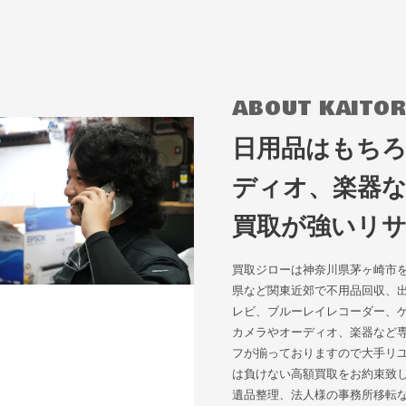
ABOUT KAITOR
日用品はもち
ディオ、楽器
買取が強いリ
買取ジローは神奈川県茅ヶ崎市
県など関東近郊で不用品回収、
レビ、ブルーレイレコーダー、ゲ
カメラやオーディオ、楽器など
フが揃っておりますので大手リ
は負けない高額買取をお約束致
遺品整理、法人様の事務所移転