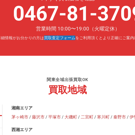
0467-81-370
営業時間 10:00〜19:00（火曜定休）
詳細情報がお分かりの方は
買取査定フォーム
をご利用頂くとより正確にご案内
関東全域出張買取OK
買取地域
湘南エリア
茅ヶ崎市
/
藤沢市
/
平塚市
/
大磯町
/
二宮町
/
寒川町
/
秦野市
/
伊
西湘エリア