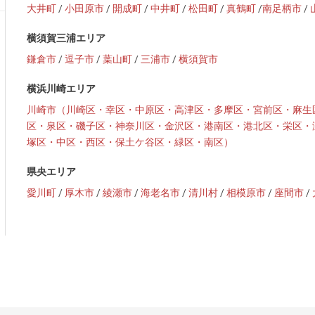
大井町
/
小田原市
/
開成町
/
中井町
/
松田町
/
真鶴町
/
南足柄市
/
横須賀三浦エリア
鎌倉市
/
逗子市
/
葉山町
/
三浦市
/
横須賀市
横浜川崎エリア
川崎市（川崎区・幸区・中原区・高津区・多摩区・宮前区・麻生
区・泉区・磯子区・神奈川区・金沢区・港南区・港北区・栄区・
塚区・中区・西区・保土ケ谷区・緑区・南区）
県央エリア
愛川町
/
厚木市
/
綾瀬市
/
海老名市
/
清川村
/
相模原市
/
座間市
/