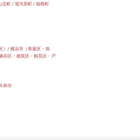
山北町
/
湯河原町
/
箱根町
区）
/
横浜市（青葉区・旭
瀬谷区・都筑区・鶴見区・戸
大和市