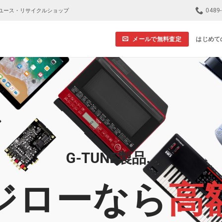
0489
ユース・リサイクルショップ
メールで無料査定
はじめて
G-TUNE製品…
ジローなら
高