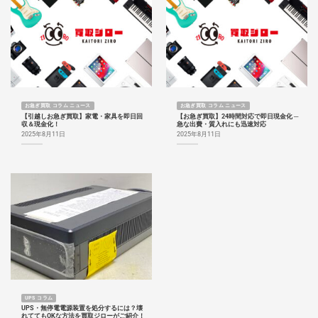
お急ぎ買取 コラム ニュース
お急ぎ買取 コラム ニュース
【引越しお急ぎ買取】家電・家具を即日回
【お急ぎ買取】24時間対応で即日現金化 ─
収＆現金化！
急な出費・質入れにも迅速対応
2025年8月11日
2025年8月11日
UPS コラム
UPS・無停電電源装置を処分するには？壊
れててもOKな方法を買取ジローがご紹介！