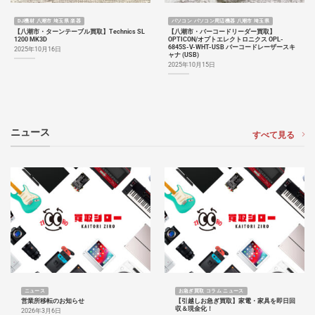
DJ機材 八潮市 埼玉県 楽器
パソコン パソコン周辺機器 八潮市 埼玉県
【八潮市・ターンテーブル買取】Technics SL
【八潮市・バーコードリーダー買取】
1200 MK3D
OPTICON/オプトエレクトロニクス OPL-
6845S-V-WHT-USB バーコードレーザースキ
2025年10月16日
ャナ (USB)
2025年10月15日
ニュース
すべて見る
ニュース
お急ぎ買取 コラム ニュース
営業所移転のお知らせ
【引越しお急ぎ買取】家電・家具を即日回
収＆現金化！
2026年3月6日