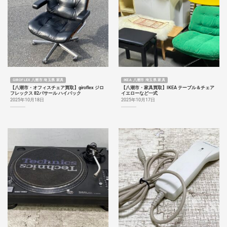
GIROFLEX 八潮市 埼玉県 家具
IKEA 八潮市 埼玉県 家具
【八潮市・オフィスチェア買取】giroflex ジロ
【八潮市・家具買取】IKEA テーブル＆チェア
フレックス 82パサール ハイバック
イエローなど一式
2025年10月18日
2025年10月17日