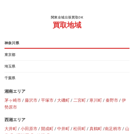
関東全域出張買取OK
買取地域
神奈川県
東京都
埼玉県
千葉県
湘南エリア
茅ヶ崎市
/
藤沢市
/
平塚市
/
大磯町
/
二宮町
/
寒川町
/
秦野市
/
伊
勢原市
西湘エリア
大井町
/
小田原市
/
開成町
/
中井町
/
松田町
/
真鶴町
/
南足柄市
/
山