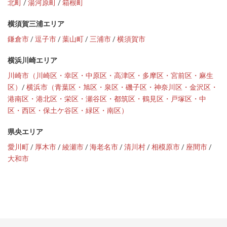
北町
/
湯河原町
/
箱根町
横須賀三浦エリア
鎌倉市
/
逗子市
/
葉山町
/
三浦市
/
横須賀市
横浜川崎エリア
川崎市（川崎区・幸区・中原区・高津区・多摩区・宮前区・麻生
区）
/
横浜市（青葉区・旭区・泉区・磯子区・神奈川区・金沢区・
港南区・港北区・栄区・瀬谷区・都筑区・鶴見区・戸塚区・中
区・西区・保土ケ谷区・緑区・南区）
県央エリア
愛川町
/
厚木市
/
綾瀬市
/
海老名市
/
清川村
/
相模原市
/
座間市
/
大和市