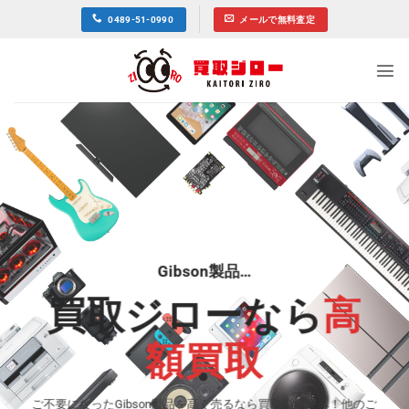
Skip
0489-51-0990
メールで無料査定
to
content
Gibson製品…
買取ジローなら
高
額買取
ご不要になったGibson製品を高く売るなら買取ジローへ！他のご