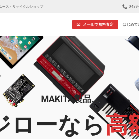
0489
ユース・リサイクルショップ
メールで無料査定
はじめて
MAKITA製品…
ジローなら
高