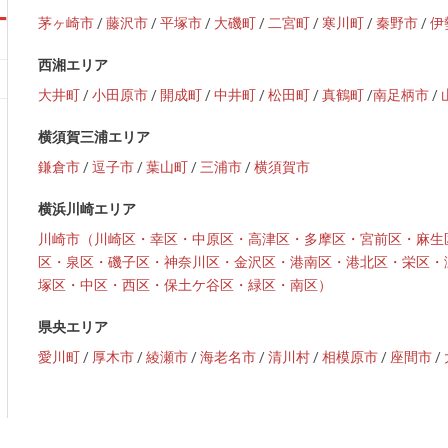
茅ヶ崎市
/
藤沢市
/
平塚市
/
大磯町
/
二宮町
/
寒川町
/
秦野市
/
伊
西湘エリア
大井町
/
小田原市
/
開成町
/
中井町
/
松田町
/
真鶴町
/
南足柄市
/
横須賀三浦エリア
鎌倉市
/
逗子市
/
葉山町
/
三浦市
/
横須賀市
横浜川崎エリア
川崎市（川崎区・幸区・中原区・高津区・多摩区・宮前区・麻生
区・泉区・磯子区・神奈川区・金沢区・港南区・港北区・栄区・
塚区・中区・西区・保土ケ谷区・緑区・南区）
県央エリア
愛川町
/
厚木市
/
綾瀬市
/
海老名市
/
清川村
/
相模原市
/
座間市
/