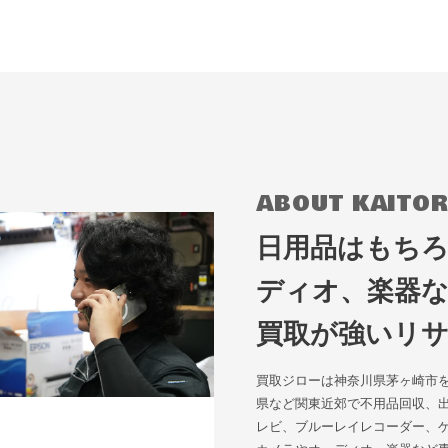
ABOUT KAITOR
日用品はもち
ディオ、楽器
買取が強いリ
買取ジローは神奈川県茅ヶ崎市
県など関東近郊で不用品回収、
レビ、ブルーレイレコーダー、ゲ