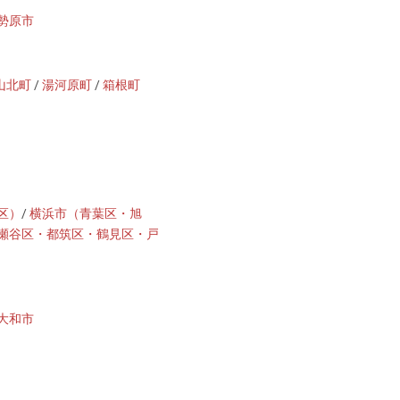
勢原市
山北町
/
湯河原町
/
箱根町
区）
/
横浜市（青葉区・旭
瀬谷区・都筑区・鶴見区・戸
大和市