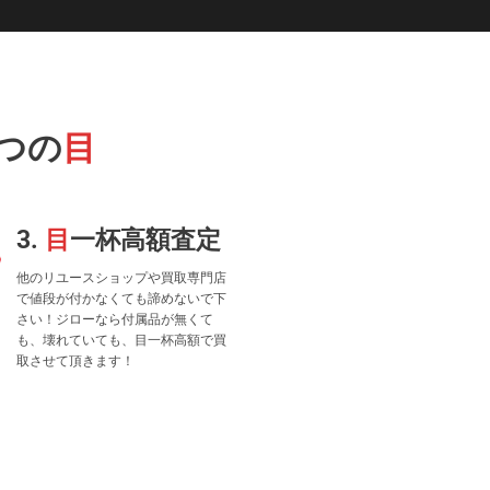
つの
目
3.
目
一杯高額査定
他のリユースショップや買取専門店
で値段が付かなくても諦めないで下
さい！ジローなら付属品が無くて
も、壊れていても、目一杯高額で買
取させて頂きます！