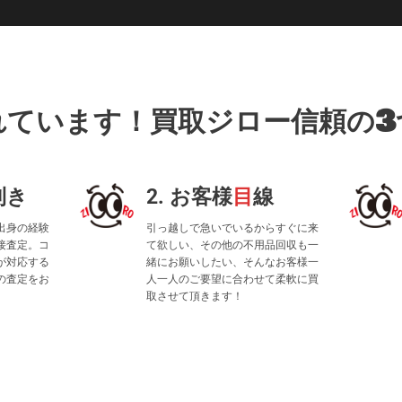
れています！買取ジロー信頼の3
利き
2. お客様
目
線
出身の経験
引っ越しで急いでいるからすぐに来
接査定。コ
て欲しい、その他の不用品回収も一
が対応する
緒にお願いしたい、そんなお客様一
の査定をお
人一人のご要望に合わせて柔軟に買
取させて頂きます！