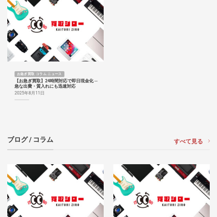
お急ぎ買取 コラム ニュース
【お急ぎ買取】24時間対応で即日現金化 ─
急な出費・質入れにも迅速対応
2025年8月11日
ブログ / コラム
すべて見る