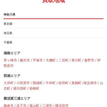
買取地域
神奈川県
東京都
埼玉県
千葉県
湘南エリア
茅ヶ崎市
/
藤沢市
/
平塚市
/
大磯町
/
二宮町
/
寒川町
/
秦野市
/
伊
勢原市
西湘エリア
大井町
/
小田原市
/
開成町
/
中井町
/
松田町
/
真鶴町
/
南足柄市
/
山
北町
/
湯河原町
/
箱根町
横須賀三浦エリア
鎌倉市
/
逗子市
/
葉山町
/
三浦市
/
横須賀市