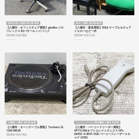
GIROFLEX 八潮市 埼玉県 家具
IKEA 八潮市 埼玉県 家具
【八潮市・オフィスチェア買取】giroflex ジロ
【八潮市・家具買取】IKEA テーブル＆チェア
フレックス 82パサール ハイバック
イエローなど一式
2025年10月18日
2025年10月17日
DJ機材 八潮市 埼玉県 楽器
パソコン パソコン周辺機器 八潮市 埼玉県
【八潮市・ターンテーブル買取】Technics SL
【八潮市・バーコードリーダー買取】
1200 MK3D
OPTICON/オプトエレクトロニクス OPL-
6845S-V-WHT-USB バーコードレーザースキ
2025年10月16日
ャナ (USB)