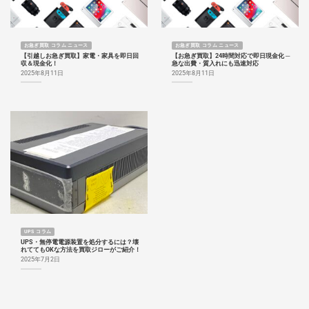
お急ぎ買取 コラム ニュース
お急ぎ買取 コラム ニュース
【引越しお急ぎ買取】家電・家具を即日回
【お急ぎ買取】24時間対応で即日現金化 ─
収＆現金化！
急な出費・質入れにも迅速対応
2025年8月11日
2025年8月11日
UPS コラム
UPS・無停電電源装置を処分するには？壊
れててもOKな方法を買取ジローがご紹介！
2025年7月2日