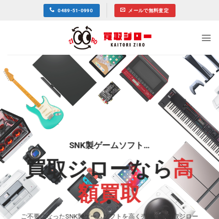
Skip
0489-51-0990
メールで無料査定
to
content
SNK製ゲームソフト…
買取ジローなら
高
額買取
ご不要になったSNK製ゲームソフトを高く売るなら買取ジロー