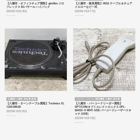
【八潮市・オフィスチェア買取】giroflex ジロ
【八潮市・家具買取】IKEA テーブル＆チェア
フレックス 82パサール ハイバック
イエローなど一式
2025年10月18日
2025年10月17日
DJ機材 八潮市 埼玉県 楽器
パソコン パソコン周辺機器 八潮市 埼玉県
【八潮市・ターンテーブル買取】Technics SL
【八潮市・バーコードリーダー買取】
1200 MK3D
OPTICON/オプトエレクトロニクス OPL-
6845S-V-WHT-USB バーコードレーザースキ
2025年10月16日
ャナ (USB)
2025年10月15日