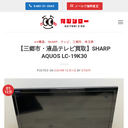
Skip
0489-51-0990
メールで無料査定
to
content
AV機器
、
SHARP
、
テレビ
、
三郷市
、
埼玉県
【三郷市・液晶テレビ買取】SHARP
AQUOS LC-19K30
POSTED ON
2024年12月1日
BY
STAFF
01
12月