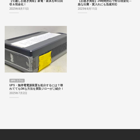
【引越しお急ぎ買取】家電・家具を即日回
【お急ぎ買取】24時間対応で即日現金化 ─
収＆現金化！
急な出費・質入れにも迅速対応
2025年8月11日
2025年8月11日
UPS コラム
UPS・無停電電源装置を処分するには？壊
れててもOKな方法を買取ジローがご紹介！
2025年7月2日