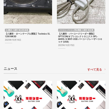
DJ機材 八潮市 埼玉県 楽器
パソコン パソコン周辺機器 八潮市 埼玉県
【八潮市・ターンテーブル買取】Technics SL
【八潮市・バーコードリーダー買取】
1200 MK3D
OPTICON/オプトエレクトロニクス OPL-
6845S-V-WHT-USB バーコードレーザースキ
2025年10月16日
ャナ (USB)
2025年10月15日
ニュース
すべて見る