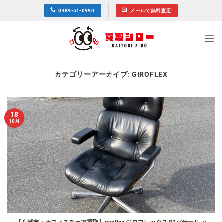
Skip
0489-51-0990
メールで無料査定
to
content
カテゴリーアーカイブ:
GIROFLEX
18
10月