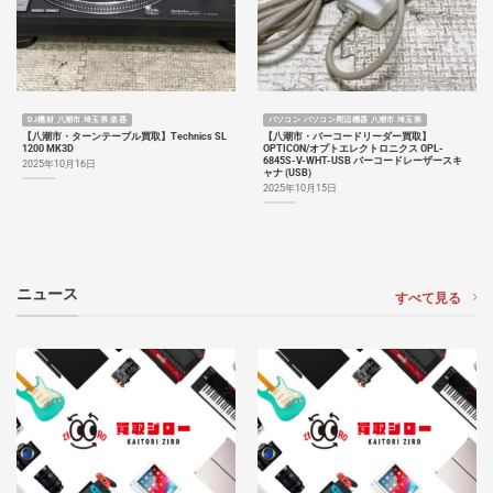
DJ機材 八潮市 埼玉県 楽器
パソコン パソコン周辺機器 八潮市 埼玉県
【八潮市・ターンテーブル買取】Technics SL
【八潮市・バーコードリーダー買取】
1200 MK3D
OPTICON/オプトエレクトロニクス OPL-
6845S-V-WHT-USB バーコードレーザースキ
2025年10月16日
ャナ (USB)
2025年10月15日
ニュース
すべて見る