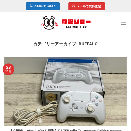
Skip
0489-51-0990
メールで無料査定
to
content
カテゴリーアーカイブ:
BUFFALO
28
11月