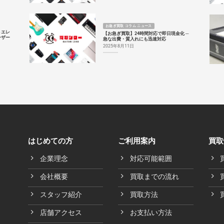
お急ぎ買取 コラム ニュース
トエレ
【お急ぎ買取】24時間対応で即日現金化 ─
ーザー
急な出費・質入れにも迅速対応
2025年8月11日
はじめての方
ご利用案内
買取
企業理念
対応可能範囲
会社概要
買取までの流れ
スタッフ紹介
買取方法
店舗アクセス
お支払い方法