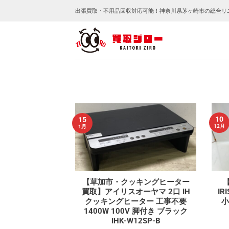
Skip
出張買取・不用品回収対応可能！神奈川県茅ヶ崎市の総合リ
to
content
10
15
12月
1月
【草加市・クッキングヒーター
買取】アイリスオーヤマ 2口 IH
IR
クッキングヒーター 工事不要
小
1400W 100V 脚付き ブラック
IHK-W12SP-B