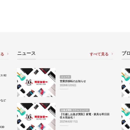
ニュース
ブロ
見る
すべて見る
ス 82
ニュース
営業所移転のお知らせ
2026年3月6日
ーなど
お急ぎ買取 コラム ニュース
【引越しお急ぎ買取】家電・家具を即日回
収＆現金化！
2025年8月11日
K3D