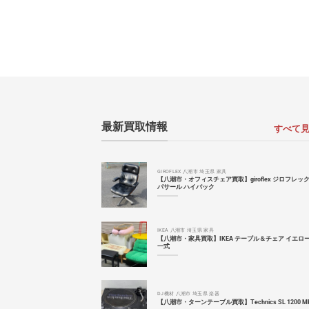
最新買取情報
すべて
GIROFLEX 八潮市 埼玉県 家具
【八潮市・オフィスチェア買取】giroflex ジロフレック
パサール ハイバック
IKEA 八潮市 埼玉県 家具
【八潮市・家具買取】IKEA テーブル＆チェア イエロ
一式
DJ機材 八潮市 埼玉県 楽器
【八潮市・ターンテーブル買取】Technics SL 1200 M