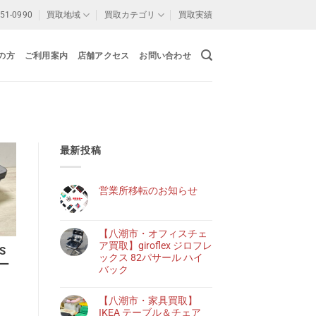
-51-0990
買取地域
買取カテゴリ
買取実績
の方
ご利用案内
店舗アクセス
お問い合わせ
最新投稿
営業所移転のお知らせ
【八潮市・オフィスチェ
ア買取】giroflex ジロフレ
S
ックス 82パサール ハイ
ター
バック
【八潮市・家具買取】
IKEA テーブル＆チェア