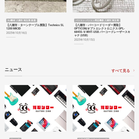
DJ機材 八潮市 埼玉県 楽器
パソコン パソコン周辺機器 八潮市 埼玉県
【八潮市・ターンテーブル買取】Technics SL
【八潮市・バーコードリーダー買取】
1200 MK3D
OPTICON/オプトエレクトロニクス OPL-
6845S-V-WHT-USB バーコードレーザースキ
2025年10月16日
ャナ (USB)
2025年10月15日
ニュース
すべて見る