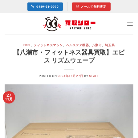
Skip
0489-51-0990
メールで無料査定
to
content
EBIS
、
フィットネスマシン
、
ヘルスケア機器
、
八潮市
、
埼玉県
【八潮市・フィットネス器具買取】エビ
ス リズムウェーブ
POSTED ON
2024年11月27日
BY
STAFF
27
11月