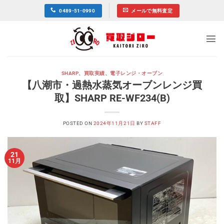
Skip
0489-51-0990
メールで無料査定
to
content
SHARP
、
買取実績
、
電子レンジ・オーブン
【八潮市・過熱水蒸気オーブンレンジ買
取】SHARP RE-WF234(B)
POSTED ON
2024年11月21日
BY
STAFF
21
11月