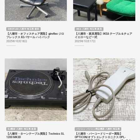
GIROFLEX 八潮市 埼玉県 家具
IKEA 八潮市 埼玉県 家具
【八潮市・オフィスチェア買取】giroflex ジロ
【八潮市・家具買取】IKEA テーブル＆チェア
フレックス 82パサール ハイバック
イエローなど一式
2025年10月18日
2025年10月17日
DJ機材 八潮市 埼玉県 楽器
パソコン パソコン周辺機器 八潮市 埼玉県
【八潮市・ターンテーブル買取】Technics SL
【八潮市・バーコードリーダー買取】
1200 MK3D
OPTICON/オプトエレクトロニクス OPL-