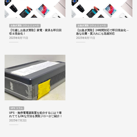
お急ぎ買取 コラム ニュース
お急ぎ買取 コラム ニュース
【引越しお急ぎ買取】家電・家具を即日回
【お急ぎ買取】24時間対応で即日現金化 ─
収＆現金化！
急な出費・質入れにも迅速対応
2025年8月11日
2025年8月11日
UPS コラム
UPS・無停電電源装置を処分するには？壊
れててもOKな方法を買取ジローがご紹介！
2025年7月2日