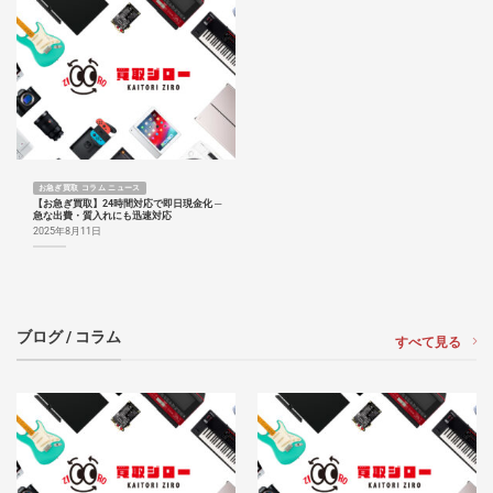
お急ぎ買取 コラム ニュース
【お急ぎ買取】24時間対応で即日現金化 ─
急な出費・質入れにも迅速対応
2025年8月11日
ブログ / コラム
すべて見る