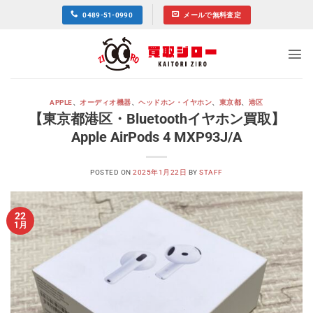
Skip
0489-51-0990
メールで無料査定
to
content
APPLE
、
オーディオ機器
、
ヘッドホン・イヤホン
、
東京都
、
港区
【東京都港区・Bluetoothイヤホン買取】
Apple AirPods 4 MXP93J/A
POSTED ON
2025年1月22日
BY
STAFF
22
1月