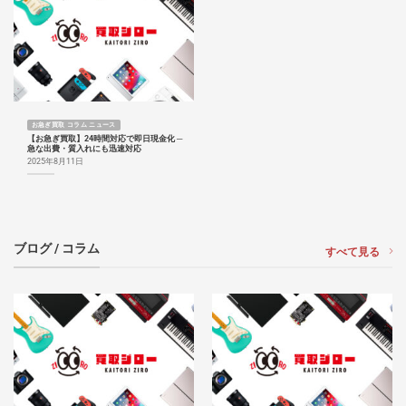
お急ぎ買取 コラム ニュース
【お急ぎ買取】24時間対応で即日現金化 ─
急な出費・質入れにも迅速対応
2025年8月11日
ブログ / コラム
すべて見る