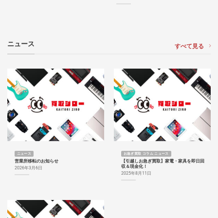
ニュース
すべて見る
ニュース
お急ぎ買取 コラム ニュース
営業所移転のお知らせ
【引越しお急ぎ買取】家電・家具を即日回
収＆現金化！
2026年3月6日
2025年8月11日