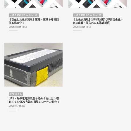
お急ぎ買取 コラム ニュース
お急ぎ買取 コラム ニュース
【引越しお急ぎ買取】家電・家具を即日回
【お急ぎ買取】24時間対応で即日現金化 ─
収＆現金化！
急な出費・質入れにも迅速対応
2025年8月11日
2025年8月11日
UPS コラム
UPS・無停電電源装置を処分するには？壊
れててもOKな方法を買取ジローがご紹介！
2025年7月2日