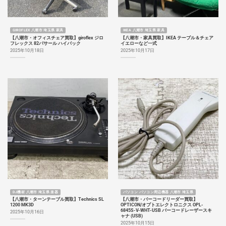
GIROFLEX 八潮市 埼玉県 家具
IKEA 八潮市 埼玉県 家具
【八潮市・オフィスチェア買取】giroflex ジロ
【八潮市・家具買取】IKEA テーブル＆チェア
フレックス 82パサール ハイバック
イエローなど一式
2025年10月18日
2025年10月17日
DJ機材 八潮市 埼玉県 楽器
パソコン パソコン周辺機器 八潮市 埼玉県
【八潮市・ターンテーブル買取】Technics SL
【八潮市・バーコードリーダー買取】
1200 MK3D
OPTICON/オプトエレクトロニクス OPL-
6845S-V-WHT-USB バーコードレーザースキ
2025年10月16日
ャナ (USB)
2025年10月15日