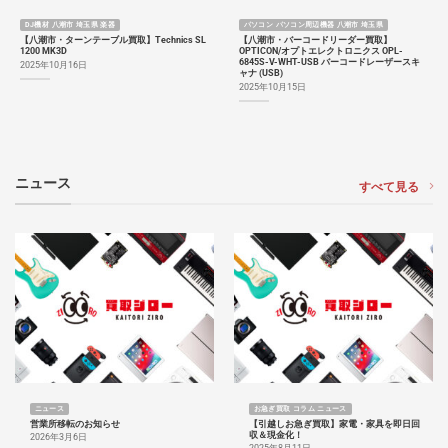
DJ機材 八潮市 埼玉県 楽器
パソコン パソコン周辺機器 八潮市 埼玉県
【八潮市・ターンテーブル買取】Technics SL
【八潮市・バーコードリーダー買取】
1200 MK3D
OPTICON/オプトエレクトロニクス OPL-
6845S-V-WHT-USB バーコードレーザースキ
2025年10月16日
ャナ (USB)
2025年10月15日
ニュース
すべて見る
ニュース
お急ぎ買取 コラム ニュース
営業所移転のお知らせ
【引越しお急ぎ買取】家電・家具を即日回
収＆現金化！
2026年3月6日
2025年8月11日