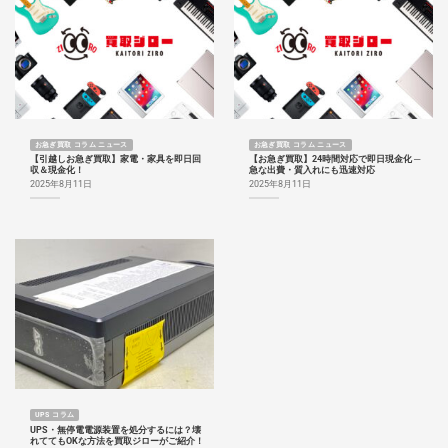
お急ぎ買取 コラム ニュース
お急ぎ買取 コラム ニュース
【引越しお急ぎ買取】家電・家具を即日回
【お急ぎ買取】24時間対応で即日現金化 ─
収＆現金化！
急な出費・質入れにも迅速対応
2025年8月11日
2025年8月11日
UPS コラム
UPS・無停電電源装置を処分するには？壊
れててもOKな方法を買取ジローがご紹介！