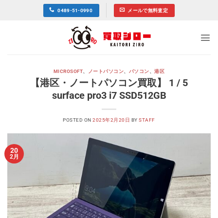
Skip
0489-51-0990
メールで無料査定
to
content
MICROSOFT
、
ノートパソコン
、
パソコン
、
港区
【港区・ノートパソコン買取】 1 / 5
surface pro3 i7 SSD512GB
POSTED ON
2025年2月20日
BY
STAFF
20
2月